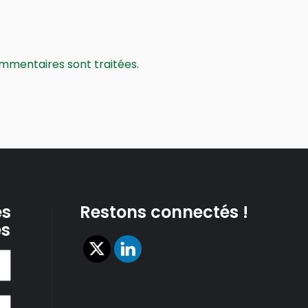
ommentaires sont traitées
.
es
Restons connectés !
es