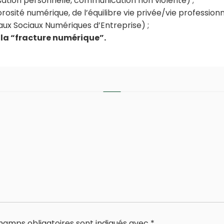
ation personnelle, communication non violente) ;
porosité numérique, de l’équilibre vie privée/vie professionn
eaux Sociaux Numériques d’Entreprise) ;
 la “fracture numérique”.
hamps obligatoires sont indiqués avec
*