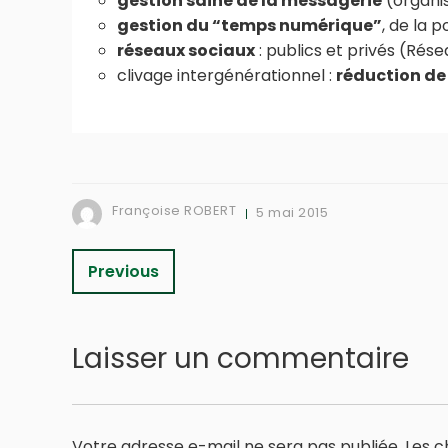
gestion saine de la messagerie
(organis
gestion du “temps numérique”
, de la 
réseaux sociaux
: publics et privés (Rés
clivage intergénérationnel :
réduction de
Françoise ROBERT
5 mai 2015
Previous
Laisser un commentaire
Votre adresse e-mail ne sera pas publiée.
Les c