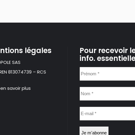
ntions légales
Pour recevoir l
info. essentiell
POLE SAS
Prénom
IREN 813074739 – RCS
*
 en savoir plus
Nom
*
E-
mail
*