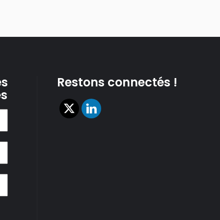
es
Restons connectés !
es