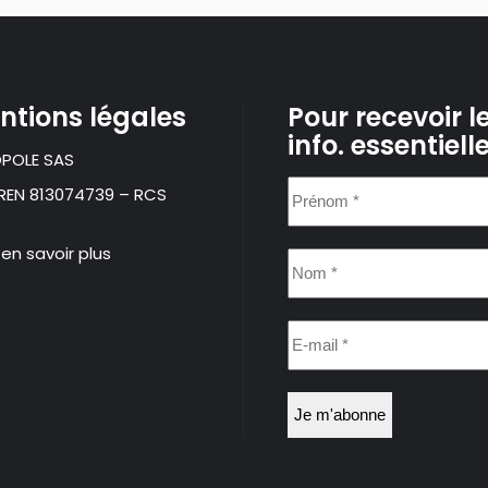
ntions légales
Pour recevoir l
info. essentiell
POLE SAS
Prénom
IREN 813074739 – RCS
*
 en savoir plus
Nom
*
E-
mail
*