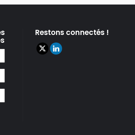
es
Restons connectés !
es