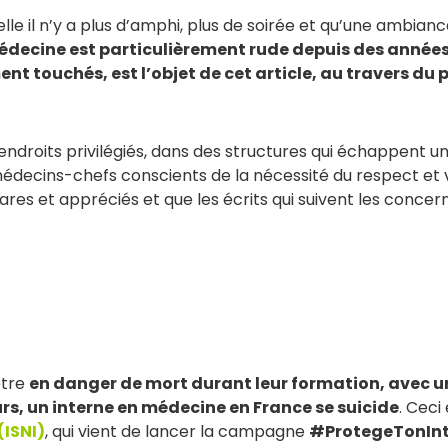
uelle il n’y a plus d’amphi, plus de soirée et qu’une ambia
decine est particulièrement rude depuis des années, et
ent touchés, est l’objet de cet article, au travers du
s endroits privilégiés, dans des structures qui échappent
édecins-chefs conscients de la nécessité du respect et v
rares et appréciés et que les écrits qui suivent les concer
être
en danger de mort durant leur formation, avec un
ours, un interne en médecine en France se suicide
. Ceci
(ISNI)
, qui vient de lancer la campagne
#ProtegeTonInt