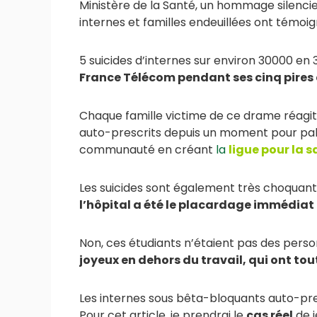
Ministère de la Santé, un hommage silencieu
internes et familles endeuillées ont témoig
5 suicides d’internes sur environ 30000 en 
France Télécom pendant ses cinq pires
Chaque famille victime de ce drame réagit
auto-prescrits depuis un moment pour pallie
communauté en créant
la
ligue pour la 
Les suicides sont également très choquants 
l’hôpital a été le placardage immédiat 
Non, ces étudiants n’étaient pas des perso
joyeux en dehors du travail, qui ont tout
Les internes sous bêta-bloquants auto-pres
Pour cet article, je prendrai le
cas réel
de j