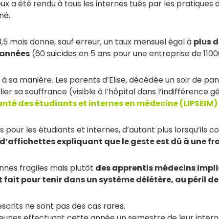
x a été rendu à tous les internes tués par les pratiques d
né.
3,5 mois donne, sauf erreur, un taux mensuel égal à
plus d
 années
(60 suicides en 5 ans pour une entreprise de 1100
 à sa manière. Les parents d’Elise, décédée un soir de p
r sa souffrance (visible à l’hôpital dans l’indifférence gé
santé des étudiants et internes en médecine (LIPSEIM
)
pour les étudiants et internes, d’autant plus lorsqu’ils 
d’affichettes expliquant que le geste est dû à une fra
nnes fragiles mais plutôt
des apprentis médecins impliqu
 fait pour tenir dans un système délétère, au péril de 
crits ne sont pas des cas rares.
eunes effectuant cette année un semestre de leur intern