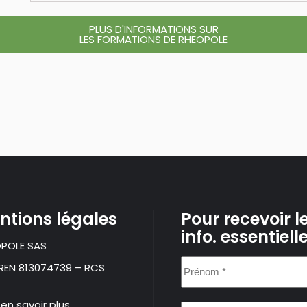
PLUS D'INFORMATIONS SUR
LES FORMATIONS DE RHEOPOLE
ntions légales
Pour recevoir l
info. essentiell
POLE SAS
Prénom
IREN 813074739 – RCS
*
 en savoir plus