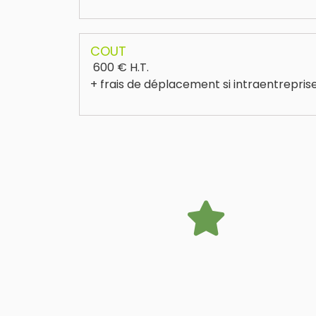
COUT
600 € H.T.
+ frais de déplacement si intraentrepris